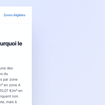
Zones éligibles
urquoi le
'une des
es du
urs par zone
/m² en zone A
 10,07 €/m² en
liquent non
ute, mais à