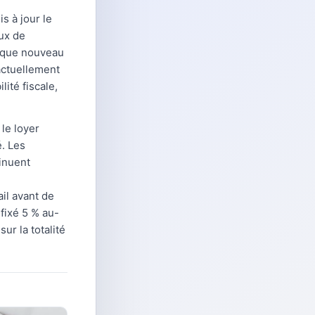
s à jour le
ux de
chaque nouveau
actuellement
ité fiscale,
le loyer
é. Les
inuent
il avant de
fixé 5 % au-
r la totalité