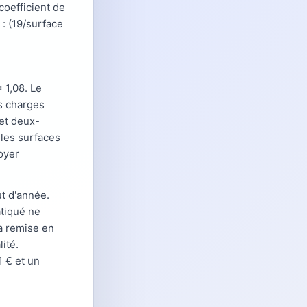
coefficient de
 : (19/surface
 1,08. Le
s charges
 et deux-
 les surfaces
oyer
t d'année.
atiqué ne
a remise en
ité.
 € et un