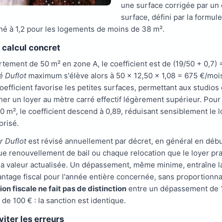
une surface corrigée par un 
surface, défini par la formule
nné à 1,2 pour les logements de moins de 38 m².
calcul concret
tement de 50 m² en zone A, le coefficient est de (19/50 + 0,7) =
é Duflot
maximum s'élève alors à 50 × 12,50 × 1,08 = 675 €/moi
oefficient favorise les petites surfaces, permettant aux studios
cher un loyer au mètre carré effectif légèrement supérieur. Pour
0 m², le coefficient descend à 0,89, réduisant sensiblement le l
risé.
r Duflot
est révisé annuellement par décret, en général en débu
ue renouvellement de bail ou chaque relocation que le loyer pr
la valeur actualisée. Un dépassement, même minime, entraîne l
antage fiscal pour l'année entière concernée, sans proportionnal
ion fiscale ne fait pas de distinction
entre un dépassement de 1
e 100 € : la sanction est identique.
ter les erreurs