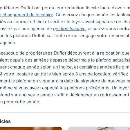
riétaires Duflot ont perdu leur réduction fiscale faute d'avoir mi
un changement de locataire
. Conservez chaque année les tablea
iés au Journal officiel et vérifiez le loyer avant signature de 
 passez par une agence de
gestion locative
, assurez-vous contr
que les plafonds Duflot, car toute erreur engage votre responsabil
l'agence.
beaucoup de propriétaires Duflot découvrent à la relocation que 
uaient depuis des années dépasse désormais le plafond actualis
uent chaque année selon un indice, et certaines années ils dim
 votre locataire quitte le bien après 3 ans de location, vérifiez
ent le plafond en vigueur à la date de signature du nouveau ba
r, même si vous avez respecté les plafonds précédents. Un loyer 
fond sur une seule année suffit à déclencher un redressement su
on pour cette année.
icles