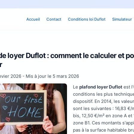
Accueil
Contact
Conditions loi Duflot
Simulateur
e loyer Duflot : comment le calculer et po
r
nvier 2026
- Mis à jour le
5 mars 2026
Le
plafond loyer Duflot
est l
conditions les plus techniqu
dispositif. En 2014, les vale
sont les suivantes : 16,83 €
bis, 12,50 €/m² en zone A et
zone B1. Ces montants s'app
pas à la surface habitable br