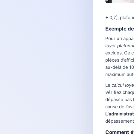
+ 0,7), plafo
Exemple de 
Pour un appar
loyer plafonn
exclues. Ce c
pièces d'affi
au-delà de 10
maximum auto
Le
calcul loye
Vérifiez chaq
dépasse pas 
cause de l'av
L'administrat
dépassement d
Comment évi