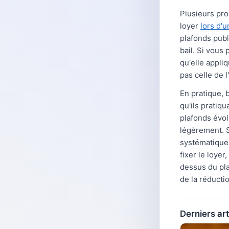
Plusieurs prop
loyer
lors d'
plafonds publ
bail. Si vous
qu'elle appli
pas celle de 
En pratique, 
qu'ils pratiq
plafonds évol
légèrement. Si
systématiquem
fixer le loye
dessus du pla
de la réducti
Derniers art