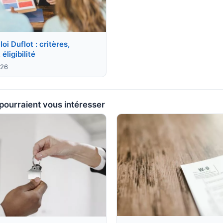
oi Duflot : critères,
éligibilité
026
 pourraient vous intéresser