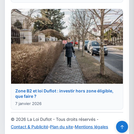
Zone B2 et loi Duflot : investir hors zone éligible,
que faire ?
7 janvier 2026
© 2026 La Loi Duflot - Tous droits réservés -
↑
Contact & Publicité
-
Plan du site
-
Mentions légales