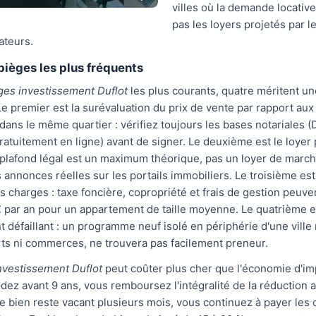
villes où la demande locative 
pas les loyers projetés par l
ateurs.
pièges les plus fréquents
ges investissement Duflot
les plus courants, quatre méritent un
 Le premier est la surévaluation du prix de vente par rapport aux
ans le même quartier : vérifiez toujours les bases notariales (
ratuitement en ligne) avant de signer. Le deuxième est le loyer 
e plafond légal est un maximum théorique, pas un loyer de march
annonces réelles sur les portails immobiliers. Le troisième est
s charges : taxe foncière, copropriété et frais de gestion peuv
 par an pour un appartement de taille moyenne. Le quatrième e
 défaillant : un programme neuf isolé en périphérie d'une vill
ts ni commerces, ne trouvera pas facilement preneur.
nvestissement Duflot
peut coûter plus cher que l'économie d'imp
dez avant 9 ans, vous remboursez l'intégralité de la réduction a
 le bien reste vacant plusieurs mois, vous continuez à payer les