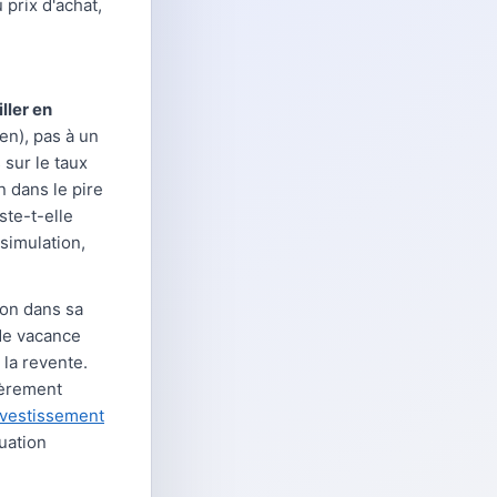
 prix d'achat,
ller en
en), pas à un
 sur le taux
n dans le pire
ste-t-elle
simulation,
ion dans sa
 de vacance
la revente.
ièrement
nvestissement
uation