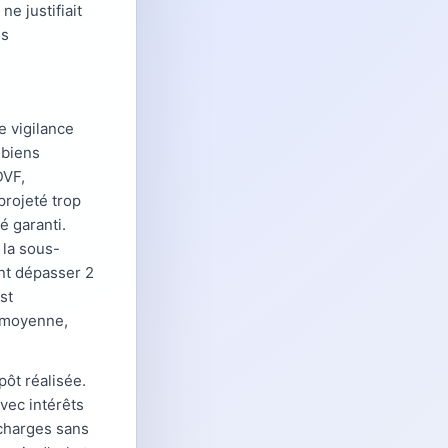
ne justifiait
es
e vigilance
 biens
DVF,
projeté trop
é garanti.
 la sous-
ent dépasser 2
st
e moyenne,
ôt réalisée.
vec intérêts
 charges sans