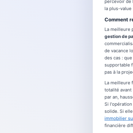
percevoir de l
la plus-value
Comment ré
La meilleure 
gestion de p
commercialisa
de vacance lo
des cas : que 
supportable f
pas à la proj
La meilleure 
totalité avan
par an, hauss
Si l'opératio
solide. Si ell
immobilier su
financière dif