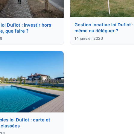
Gestion locative loi Duflot :
loi Duflot : investir hors
même ou déléguer ?
le, que faire ?
14 janvier 2026
26
les loi Duflot : carte et
classées
026