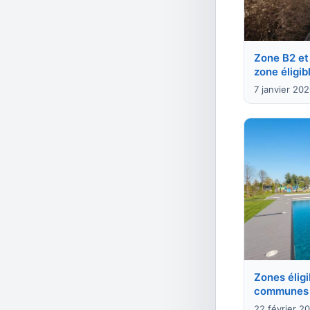
Zone B2 et 
zone éligib
7 janvier 20
Zones éligib
communes 
22 février 2