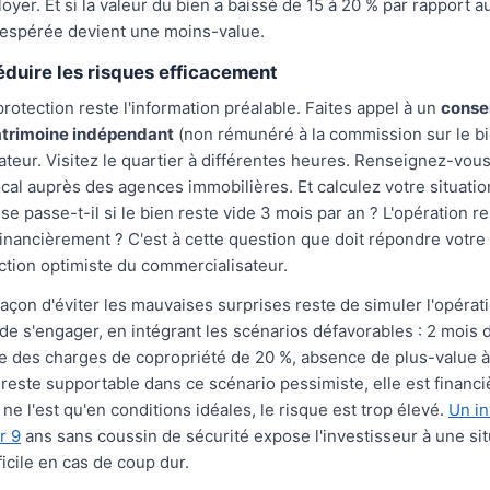
oyer. Et si la valeur du bien a baissé de 15 à 20 % par rapport au
 espérée devient une moins-value.
duire les risques efficacement
protection reste l'information préalable. Faites appel à un
consei
atrimoine indépendant
(non rémunéré à la commission sur le bi
teur. Visitez le quartier à différentes heures. Renseignez-vous
cal auprès des agences immobilières. Et calculez votre situatio
se passe-t-il si le bien reste vide 3 mois par an ? L'opération re
inancièrement ? C'est à cette question que doit répondre votre 
ection optimiste du commercialisateur.
façon d'éviter les mauvaises surprises reste de simuler l'opérat
t de s'engager, en intégrant les scénarios défavorables : 2 mois
e des charges de copropriété de 20 %, absence de plus-value à 
n reste supportable dans ce scénario pessimiste, elle est financ
e ne l'est qu'en conditions idéales, le risque est trop élevé.
Un i
r 9
ans sans coussin de sécurité expose l'investisseur à une sit
ficile en cas de coup dur.